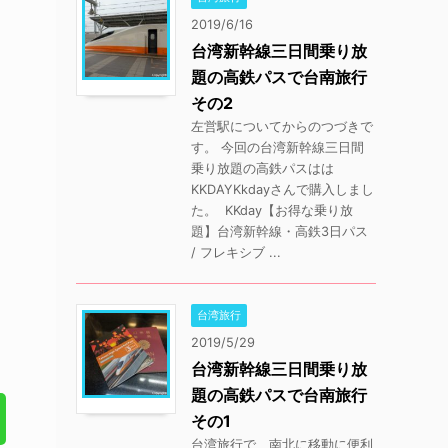
2019/6/16
台湾新幹線三日間乗り放
題の高鉄パスで台南旅行
その2
左営駅についてからのつづきで
す。 今回の台湾新幹線三日間
乗り放題の高鉄パスはは
KKDAYKkdayさんで購入しまし
た。 KKday【お得な乗り放
題】台湾新幹線・高鉄3日パス
/ フレキシブ ...
台湾旅行
2019/5/29
台湾新幹線三日間乗り放
題の高鉄パスで台南旅行
その1
台湾旅行で、南北に移動に便利