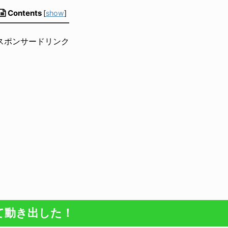
Contents
[
show
]
スポンサードリンク
て動き出した！