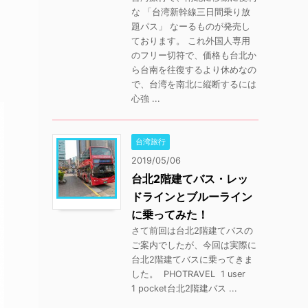
な 「台湾新幹線三日間乗り放
題パス」 なーるものが発売し
ております。 これ外国人専用
のフリー切符で、価格も台北か
ら台南を往復するより休めなの
で、台湾を南北に縦断するには
心強 ...
台湾旅行
2019/05/06
台北2階建てバス・レッ
ドラインとブルーライン
に乗ってみた！
さて前回は台北2階建てバスの
ご案内でしたが、今回は実際に
台北2階建てバスに乗ってきま
した。 PHOTRAVEL 1 user
1 pocket台北2階建バス ...