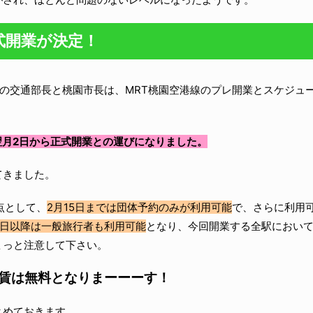
式開業が決定！
湾の交通部長と桃園市長は、MRT桃園空港線のプレ開業とスケジュ
、翌月2日から正式開業との運びになりました。
てきました。
点として、
2月15日までは団体予約のみが利用可能
で、さらに利用
16日以降は一般旅行者も利用可能
となり、今回開業する全駅におい
ょっと注意して下さい。
賃は無料となりまーーーす！
とめておきます。