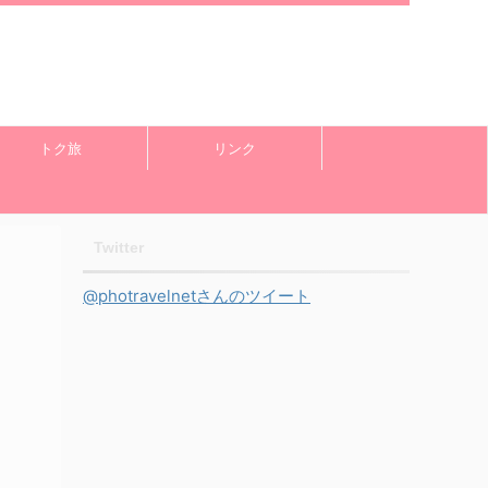
トク旅
リンク
Twitter
@photravelnetさんのツイート