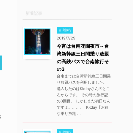
新着記事
台湾旅行
2019/7/29
今宵は台南花園夜市～台
湾新幹線三日間乗り放題
の高鉄パスで台南旅行そ
の3
台南までは台湾新幹線三日間乗
り放題パスを利用しました。
購入したのはKkdayさんのとこ
、
ろからです。 その時の旅行記
の3回目。 しかしまだ初日なん
ですよ。。。。 KKday【お得
な乗り放題 ...
懐
台湾旅行