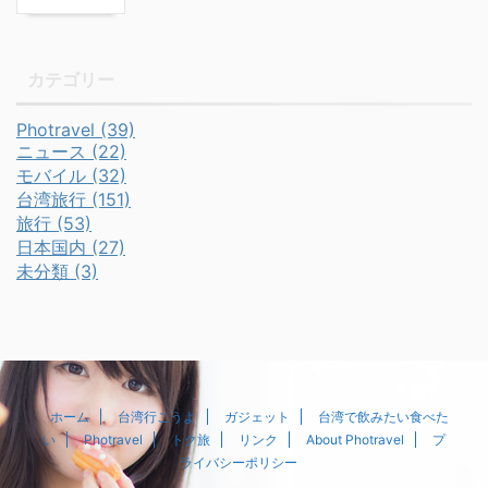
カテゴリー
Photravel (39)
ニュース (22)
モバイル (32)
台湾旅行 (151)
旅行 (53)
日本国内 (27)
未分類 (3)
ホーム
台湾行こうよ
ガジェット
台湾で飲みたい食べた
い
Photravel
トク旅
リンク
About Photravel
プ
ライバシーポリシー