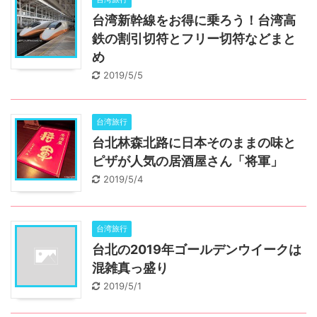
台湾新幹線をお得に乗ろう！台湾高
鉄の割引切符とフリー切符などまと
め
2019/5/5
台湾旅行
台北林森北路に日本そのままの味と
ピザが人気の居酒屋さん「将軍」
2019/5/4
台湾旅行
台北の2019年ゴールデンウイークは
混雑真っ盛り
2019/5/1