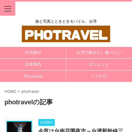
旅と写真とときどきモバイル、台湾
台湾旅行
台湾で飲みたい食べたい
日本国内
ガジェット
トクたび
Photravel
HOME
>
photravel
photravelの記事
台湾旅行
今宵は台南花園夜市～台湾新幹線三