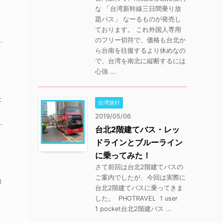
な 「台湾新幹線三日間乗り放
題パス」 なーるものが発売し
ております。 これ外国人専用
のフリー切符で、価格も台北か
ら台南を往復するより休めなの
で、台湾を南北に縦断するには
心強 ...
た
台湾旅行
2019/05/06
台北2階建てバス・レッ
ドラインとブルーライン
に乗ってみた！
さて前回は台北2階建てバスの
ご案内でしたが、今回は実際に
加
台北2階建てバスに乗ってきま
した。 PHOTRAVEL 1 user
1 pocket台北2階建バス ...