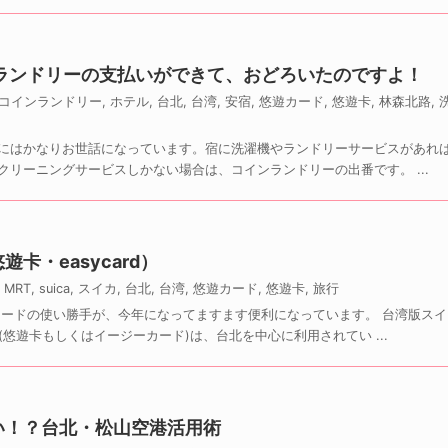
ンランドリーの支払いができて、おどろいたのですよ！
コインランドリー
,
ホテル
,
台北
,
台湾
,
安宿
,
悠遊カード
,
悠遊卡
,
林森北路
,
にはかなりお世話になっています。宿に洗濯機やランドリーサービスがあれ
リーニングサービスしかない場合は、コインランドリーの出番です。 ...
卡・easycard）
,
MRT
,
suica
,
スイカ
,
台北
,
台湾
,
悠遊カード
,
悠遊卡
,
旅行
カードの使い勝手が、今年になってますます便利になっています。 台湾版スイ
(悠遊卡もしくはイージーカード)は、台北を中心に利用されてい ...
い！？台北・松山空港活用術