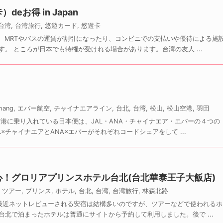
eお得 in Japan
台湾
,
台湾旅行
,
悠遊カード
,
悠遊卡
で、MRTやバスの運賃が割引になったり、コンビニでの支払いや優待による施
。 ところが日本でも特権が受けれる場合があります。台湾の友人 ...
hang
,
エバー航空
,
チャイナエアライン
,
台北
,
台湾
,
松山
,
松山空港
,
羽田
港に乗り入れている日本便は、JAL・ANA・チャイナエア・エバーの４つの
×チャイナエアとANA×エバーがそれぞれコードシェアをして ...
！グロリアプリンスホテル台北(台北華泰王子大飯店)
,
ツアー
,
プリンス
,
ホテル
,
台北
,
台湾
,
台湾旅行
,
林森北路
最近ネットレビューされる安宿は結構多いのですが、ツアーなどで使われるホ
北で泊まったホテルは普通にサイトから予約して利用しました。後で ...