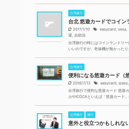
台湾旅行
台北 悠遊カードでコイ
2017/1/10
easycard
,
sesa
,
濯
,
自助洗
台湾旅行の時にはコインランドリー
いいのですが、乾燥機が無かったりク
台湾旅行
便利になる悠遊カード（悠遊
2016/7/13
easycard
,
ipass
台湾旅行で便利な悠遊カード 悠遊
カやICOCAといえば「悠遊カード」
台湾旅行
旅行
意外と役立つかもしれな