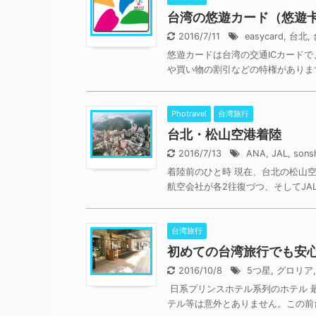
台湾の悠遊カード（悠遊卡）d
2016/7/11
easycard
,
台北
,
悠遊カードは台湾の交通ICカード
や買い物の割引などの特権があります
Photravel
台湾旅行
台北・松山空港着陸
2016/7/13
ANA
,
JAL
,
sons
着陸前のひと時 現在、台北の松山空
航空会社が各2往復づつ、そしてJAL
台湾旅行
初めての台湾旅行でも安心
2016/10/8
5つ星
,
グロリア
日系プリンスホテル系列のホテル 
テル等は意外とありません。この前台