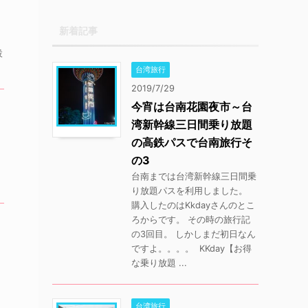
新着記事
設
台湾旅行
2019/7/29
今宵は台南花園夜市～台
湾新幹線三日間乗り放題
の高鉄パスで台南旅行そ
の3
台南までは台湾新幹線三日間乗
り放題パスを利用しました。
購入したのはKkdayさんのとこ
ろからです。 その時の旅行記
の3回目。 しかしまだ初日なん
ですよ。。。。 KKday【お得
な乗り放題 ...
台湾旅行