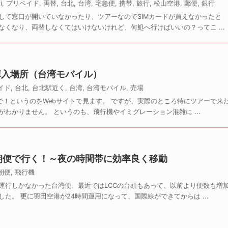
i
,
プリペイド
,
両替
,
台北
,
台湾
,
宅急便
,
携帯
,
旅行
,
松山空港
,
郵便
,
銀行
して窓口が開いていなかったり、ツアーなのでSIMカードが買えなかったと
くなり、両替しなくてはいけないけれど、何処へ行けばいいの？ってこ ...
購入場所（台湾モバイル）
イド
,
台北
,
台北駅近く
,
台湾
,
台湾モバイル
,
売場
で！というのをWebサイトで見ます。 ですが、実際のところ特にツアーで来
わかりません。 というのも、飛行機やイミグレーション混雑に ...
朝便で行く！～夜の時間帯に効率良く移動
朝便
,
飛行機
運行しかなかった台湾便。最近ではLCCの台頭もあって、以前より便数も増
た。 更に羽田空港が24時間運用になって、国際線ができてからは ...