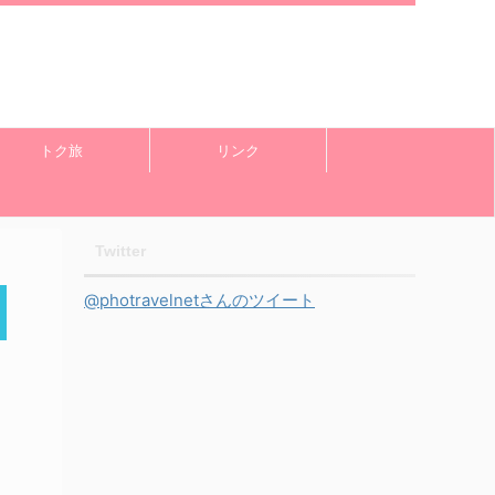
トク旅
リンク
Twitter
@photravelnetさんのツイート