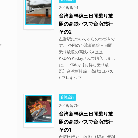
2019/6/16
台湾新幹線三日間乗り放
題の高鉄パスで台南旅行
その2
洗
左営駅についてからのつづきで
す。 今回の台湾新幹線三日間
ば
乗り放題の高鉄パスはは
KKDAYKkdayさんで購入しまし
た。 KKday【お得な乗り放
題】台湾新幹線・高鉄3日パス
/ フレキシブ ...
台湾旅行
2019/5/29
台湾新幹線三日間乗り放
題の高鉄パスで台南旅行
その1
台湾旅行で、南北に移動に便利