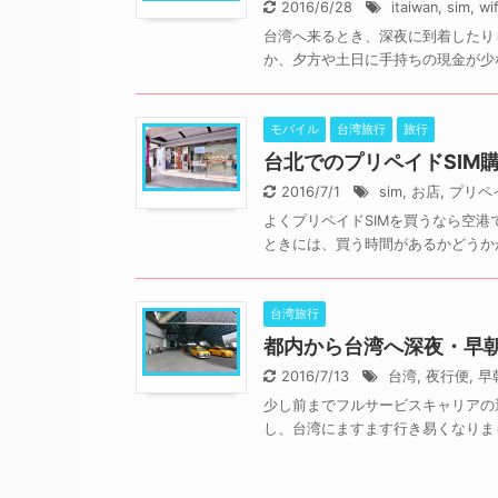
2016/6/28
itaiwan
,
sim
,
wif
台湾へ来るとき、深夜に到着したり
か、夕方や土日に手持ちの現金が少な
モバイル
台湾旅行
旅行
台北でのプリペイドSIM
2016/7/1
sim
,
お店
,
プリペ
よくプリペイドSIMを買うなら空港
ときには、買う時間があるかどうかが
台湾旅行
都内から台湾へ深夜・早
2016/7/13
台湾
,
夜行便
,
早
少し前までフルサービスキャリアの
し、台湾にますます行き易くなりまし