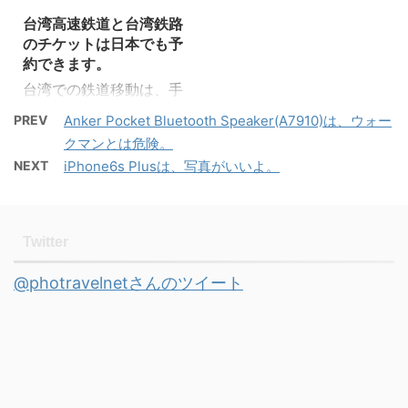
内子 ...
方以降はラッシュアワー
というのはほとんどなか
前回泊まっ ...
台湾高速鉄道と台湾鉄路
の交通渋滞と重なり、台
ったのです。それが今年
のチケットは日本でも予
北に到着する時間は予定
はやけに雨にやられてい
約できます。
より遅れたりすることが
るような気がしてなりま
台湾での鉄道移動は、手
多かったです。 2017年3
せん。 次は晴れてて欲し
数料を払って旅行会社に
月2日にMRT桃園空港線
い。 こんなクソ大雨の中
PREV
Anker Pocket Bluetooth Speaker(A7910)は、ウォー
手配してもらうか現地到
が開業した新しい空港ア
で購入したのがあるんで
クマンとは危険。
着後に駅に駈込むしかあ
クセス交通です。台北と
すよ。それは台湾の
NEXT
iPhone6s Plusは、写真がいいよ。
りませんでしたが、今は
桃園空港までの間を最速
Pacificというメーカーが
日本に居ながらネットで
35〜37分で行くことが
出している
予約手配が可能です。ネ
できるようになりまし
「CarryME」。
ット予約もちょっと前ま
Twitter
た。これで渋滞による到
PacificHPよ 自転車が
では英語か中国語しか対
着遅れに心配することが
好きな方は 「あれか(￣
@photravelnetさんのツイート
応していなかったのが、
なくなります。
ー+￣)」と思うかもしれ
気が付けば日本語対応し
Contents1 MR ...
ま ...
ていました。 用意するの
は、パソコン（当たり
前）とプリンター（予約
書印刷）です。念のため