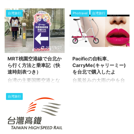
ezstay taipei3 行ってみ
のひと時 現在、台北の松
たら驚きの展開 台北駅到
山空港に乗り入れている
台湾旅行
Photravel
台湾旅行
着 台北駅でU-Bileを返却
日本便は、JAL・ANA・
して、今いる位置から駅
チャイナエア・エバーの
の反対の方向を目指して
４つの航空会社が各2往
進みます。 途中、駅を少
復づつ、そしてJAL×チ
しだけ散策してみます
2017/9/27
2017/6/8
ャイナエアとANA×エバ
が、前に比べたらかなり
ーがそれぞれコードシェ
MRT桃園空港線で台北か
Pacificの自転車、
華やかになったもので
アをしています。 羽田空
ら行く方法と乗車記（快
CarryMe(キャリーミー)
す。日本の駅ナカ商法を
港が国際線定期便を再開
速時刻表つき）
を台北で購入したよ
参考にしていると聞いた
した2010年10月31日よ
台湾の主要国際空港とな
台風並みの大雨の中を台
ことありますけど。いつ
り東京・羽田空港との運
る桃園空港と台北まで
湾行ってきたPhotravel
もなが列をなしている、
航を開始したのですが、
は、今までバスで往復す
です。最終日は飛行機乗
台湾旅行
鉄おじさんの店を見なが
その後松山空港への増便
るのが主流でした。大体
る前までは雨は降らなか
ら、駅の反対側へ出る。
や羽田以外の路線開設等
1時間前後かかって台北
ったので、雨人間ではな
ezstay taipei さて今回
もなく続いています。 着
に到着していました。 時
いとは思います
ここまで来たのは、以前
陸直前 松山空港へ着陸す
間帯によって所要時間の
が・・・。 今まで台湾旅
まで定宿だったezstayが
るときは、台北の東側・
バラツキがあり、特に夕
行では秋冬以外、連日雨
2017/4/1
どうなったことやらと。