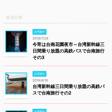
予約番号はメモに控えて
おいて、画面キャプチャ
ーでも撮っておくことを
新着記事
お勧めします。
Contents1 台湾高速鉄道
台湾旅行
（日本語予約サイト）1.1
台湾高鐵でのネット予約
2019/7/29
今宵は台南花園夜市～台湾新幹線三
方法1.2 ...
日間乗り放題の高鉄パスで台南旅行
その3
台湾旅行
2019/6/16
台湾新幹線三日間乗り放題の高鉄パ
スで台南旅行その2
台湾旅行