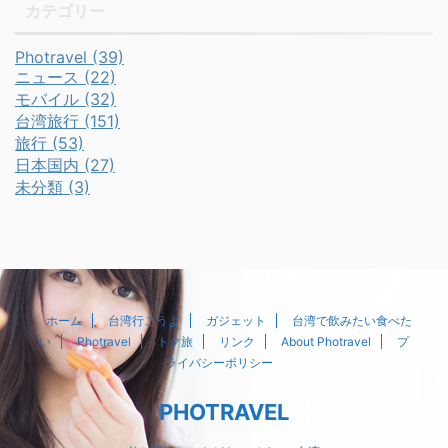
カテゴリー
Photravel (39)
ニュース (22)
モバイル (32)
台湾旅行 (151)
旅行 (53)
日本国内 (27)
未分類 (3)
ホーム
台湾行こうよ
ガジェット
台湾で飲みたい食べた
い
Photravel
トク旅
リンク
About Photravel
プ
ライバシーポリシー
PHOTRAVEL