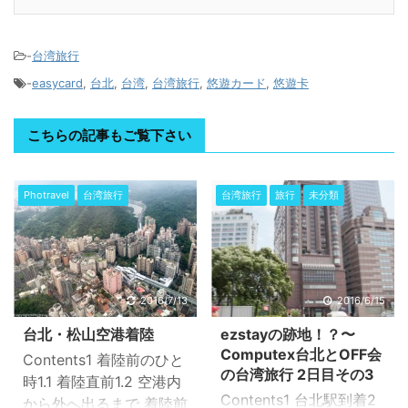
-
台湾旅行
-
easycard
,
台北
,
台湾
,
台湾旅行
,
悠遊カード
,
悠遊卡
こちらの記事もご覧下さい
Photravel
台湾旅行
台湾旅行
旅行
未分類
2016/7/13
2016/6/15
台北・松山空港着陸
ezstayの跡地！？〜
Computex台北とOFF会
Contents1 着陸前のひと
の台湾旅行 2日目その3
時1.1 着陸直前1.2 空港内
Contents1 台北駅到着2
から外へ出るまで 着陸前