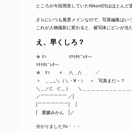
ところが今回用意していたNikonD5はほとん
さらにいつも風景メインなので、写真編集はい
これが人物撮影に変わると、被写体にピンが当
え、早くしろ？
☆ ﾁﾝ ﾏﾁｸﾀﾋﾞﾚﾀ～
ﾏﾁｸﾀﾋﾞﾚﾀ～
☆ ﾁﾝ 〃 ∧＿∧ ／￣￣￣￣￣￣￣
ヽ ＿＿_＼（＼・∀・） ＜ 写真まだ～？
＼＿／⊂ ⊂＿ ) ＼＿＿＿＿＿＿＿＿＿＿＿
／￣￣￣￣￣￣ ／|
|￣￣￣￣￣￣￣| |
| 愛媛みかん |／
分かりましたYo・・・