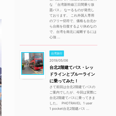
な 「台湾新幹線三日間乗り放
題パス」 なーるものが発売し
ております。 これ外国人専用
のフリー切符で、価格も台北か
ら台南を往復するより休めなの
で、台湾を南北に縦断するには
心強 ...
台湾旅行
2019/05/06
台北2階建てバス・レッ
ドラインとブルーライン
に乗ってみた！
さて前回は台北2階建てバスの
ご案内でしたが、今回は実際に
台北2階建てバスに乗ってきま
した。 PHOTRAVEL 1 user
1 pocket台北2階建バス ...