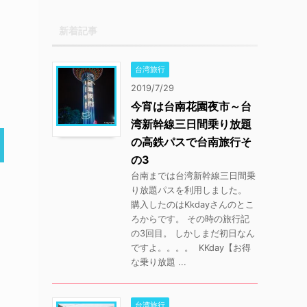
新着記事
台湾旅行
2019/7/29
今宵は台南花園夜市～台
湾新幹線三日間乗り放題
の高鉄パスで台南旅行そ
の3
台南までは台湾新幹線三日間乗
り放題パスを利用しました。
購入したのはKkdayさんのとこ
ろからです。 その時の旅行記
の3回目。 しかしまだ初日なん
ですよ。。。。 KKday【お得
な乗り放題 ...
台湾旅行