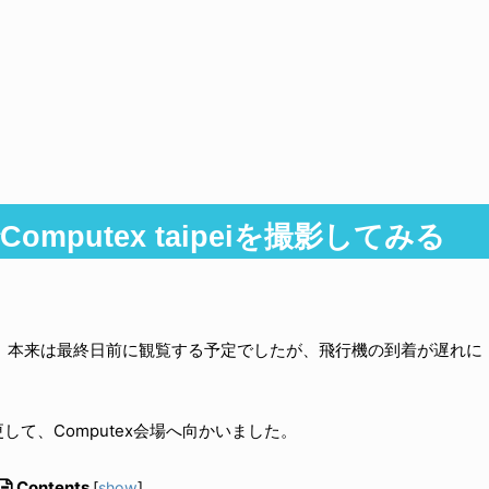
でComputex taipeiを撮影してみる
てきました。本来は最終日前に観覧する予定でしたが、飛行機の到着が遅れに
て、Computex会場へ向かいました。
Contents
[
show
]