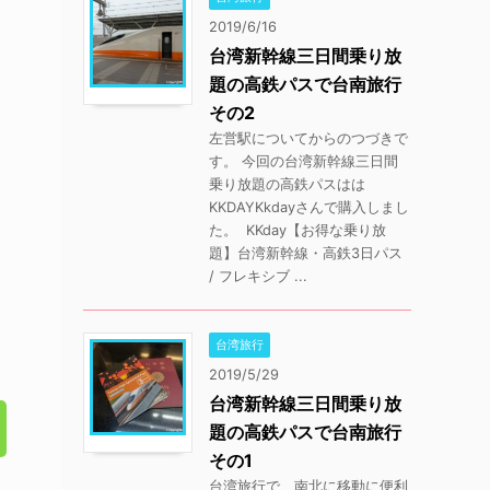
2019/6/16
台湾新幹線三日間乗り放
題の高鉄パスで台南旅行
その2
左営駅についてからのつづきで
す。 今回の台湾新幹線三日間
乗り放題の高鉄パスはは
KKDAYKkdayさんで購入しまし
た。 KKday【お得な乗り放
題】台湾新幹線・高鉄3日パス
/ フレキシブ ...
台湾旅行
2019/5/29
台湾新幹線三日間乗り放
題の高鉄パスで台南旅行
その1
台湾旅行で、南北に移動に便利