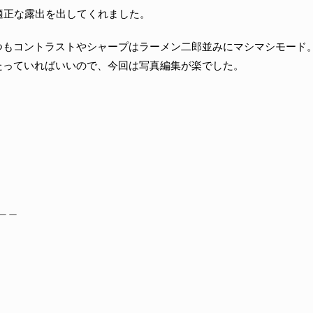
ど適正な露出を出してくれました。
つもコントラストやシャープはラーメン二郎並みにマシマシモード
たっていればいいので、今回は写真編集が楽でした。
￣￣￣￣￣￣
＿＿