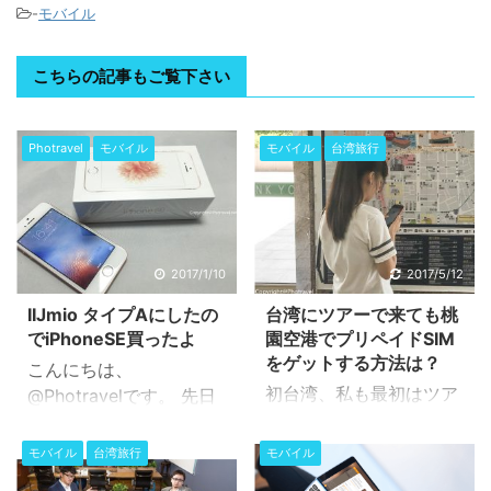
-
モバイル
こちらの記事もご覧下さい
Photravel
モバイル
モバイル
台湾旅行
2017/1/10
2017/5/12
IIJmio タイプAにしたの
台湾にツアーで来ても桃
でiPhoneSE買ったよ
園空港でプリペイドSIM
をゲットする方法は？
こんにちは、
初台湾、私も最初はツア
@Photravelです。 先日
ーで来ました。初めての
なんですが、IIJmioのタ
台湾で、空港からどう町
イプAを契約してしまっ
モバイル
台湾旅行
モバイル
中へ行けばいいのか？と
たんですよ。よくあるド