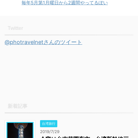
雨の間に訪れた晴れ間が
Contents1 D800Eを購入
毎年5月第1月曜日から2週間やってるぽい
届くまで1.1 小型UMPCを
体にボディーブローのよ
するまで2 D800Eの使い
偉そうに語る2 GPD
うに効くーーーぅ。夏ま
ここち3 D800Eと共に～
Pocketこない・・・3
でに溶けていたらごめん
旅行スタイル D800Eを
Twitter
GPD Pocketのスペック
なさい。 メモリ関連が
購入するまで D8 ...
4 いざGPD Pocket開封5
...
@photravelnetさんのツイート
大きさを比べる6 GDP
Poket本体以外に購入し
たもの6.1 ミヤビック
ス・GPD Poket用ブルー
ライトカットフィルム
6.2 ThinkPad用ロープロ
ファイル トラックポイン
ト・キャップ6 ...
新着記事
台湾旅行
2019/7/29