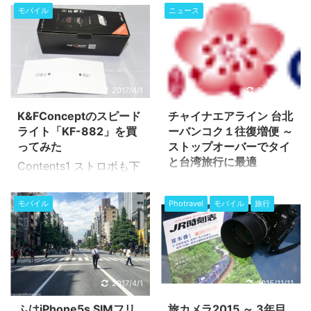
モバイル
ニュース
2017/4/1
2015/5/10
K&FConceptのスピード
チャイナエアライン 台北
ライト「KF-882」を買
ーバンコク１往復増便 ～
ってみた
ストップオーバーでタイ
と台湾旅行に最適
Contents1 ストロボも下
２０１５年５月１日CI発
剋上？1.1 ちょっとしたと
表 台湾のチャイナエアラ
きは内蔵フラッシュでも
モバイル
Photravel
モバイル
旅行
インは、現在台北（桃
いいけれど1.2 純正スト
園）-バンコク線を最大
ロボはいつの間にこんな
週21便運航のところを、
値段に1.3 互換ストロボ
2015年6月18日より最大
は純正より破格2 K&F
週28便に増便するとのこ
Concept KF-882 スペッ
2017/4/1
2015/11/11
と。 使用機材：B737-
ク2.1 KF-882開封2.2
ふはiPhone5s SIMフリ
旅カメラ2015 ～ 3年目