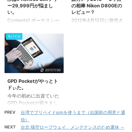
800（往復同） 台北（桃
K&F Concept KF-
ー29,999円が悩まし
の相棒 Nikon D800Eの
園）→バンコク CI837
882 操作について2.3 撮
い。
レビュー？
22:25 01:15(翌日) バ
影3 まとめ3.1 買っても
Contents1 ボーナスシー
2012年4月12日に発売さ
ンコク→台北（桃園）
よい点3.2 純正が良い点
ズンは危険な街1.1 メモリ
れた35mm判サイズの
CI838 02:15 06:55
ストロボも下剋上？ ちょ
関連が安い1.2 iPhone5s
CMOSセンサーを採用し
モバイル
っとしたときは内蔵フラ
シムフリ・iPhone5c関
た有効約3,630万画素数
ッシュでもいいけれど 今
連が大量1.3 ノートPCは
のNikon D800E。 発売
使っているD750は高感
どうしょう？私的モバイ
して暫くしてから入手し
度のスピードライトが内
ルPCうんちく ボーナス
ました。 それ以来、旅行
蔵されてい ...
シーズンは危険な街 んー
等に持って行きますが重
2017/7/30
久々にモバイルネタです
たさもさることながら、
GPD Pocketがやっとト
(笑)けしてサボっていた
結構取り扱いがひじょー
ドぃた。
わけではなく、ないです
に厳しいです。 けれども
今年の初めに出資ていた
よぉ。モバイル系はあっ
決まると、高画質センサ
GPD Pocketが届きまし
ちの方にちょこちょこ書
ーが吐き出す絵は綺麗で
た。 ええ、ヒデキ感激で
いていたもので（汗） 今
す。 そろそろ使って3年
PREV
台湾でプリペイドsimを使うまで（出国前の用意と通
す。 待ちくたびれました
日は秋葉を歩いていたん
ぐらいたちますので、使
信）
よ、ホントにもぉ～っ。
ですよ、徹夜明けで。梅
用感などなど。
NEXT
台北 猫空ロープウェイ、メンテナンスのため運休 ～
Contents1 GPD Poketが