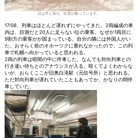
日は早く落ち、吹雪が舞っています。
17:08、列車はほとんど遅れずにやってきた。2両編成の車
内は、目測だと20人に足らない位の乗客。なぜか1両目に
9割方の乗客がが固まっている。自分の隣には外国人がい
た。おそらく前のオホーツクに乗れなかったので、この列
車で札幌へ向かっていると思われる。
2両の列車は暗闇の中に停車した。なんでも対向列車との
行き違い待ちとのアナウンスが入る。暗くてよくわからな
いが、おらくここが旧奥白滝駅（元信号所）と思われる。
ただ対向列車が遅れていたこともあってか、かなりの間停
車していた。