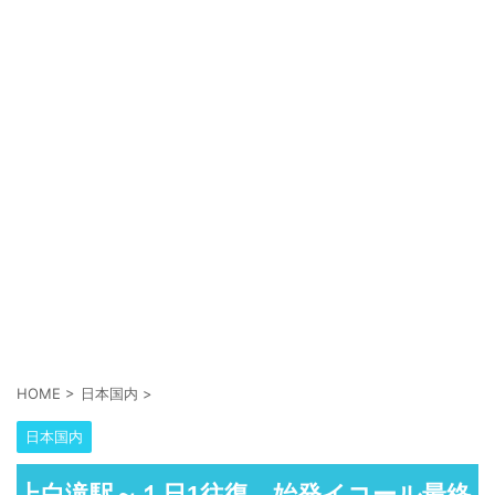
HOME
>
日本国内
>
日本国内
上白滝駅～１日1往復、始発イコール最終