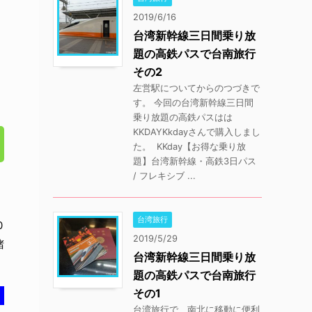
2019/6/16
台湾新幹線三日間乗り放
題の高鉄パスで台南旅行
その2
左営駅についてからのつづきで
す。 今回の台湾新幹線三日間
乗り放題の高鉄パスはは
KKDAYKkdayさんで購入しまし
た。 KKday【お得な乗り放
題】台湾新幹線・高鉄3日パス
/ フレキシブ ...
台湾旅行
0
2019/5/29
堵
台湾新幹線三日間乗り放
題の高鉄パスで台南旅行
その1
台湾旅行で、南北に移動に便利