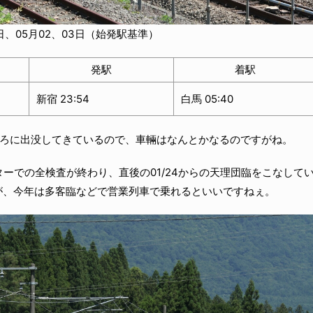
9日、05月02、03日（始発駅基準）
発駅
着駅
新宿 23:54
白馬 05:40
ころに出没してきているので、車輛はなんとかなるのですがね。
ンターでの全検査が終わり、直後の01/24からの天理団臨をこなして
が、今年は多客臨などで営業列車で乗れるといいですねぇ。