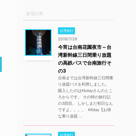
新着記事
台湾旅行
2019/7/29
今宵は台南花園夜市～台
湾新幹線三日間乗り放題
の高鉄パスで台南旅行そ
の3
台南までは台湾新幹線三日間乗
り放題パスを利用しました。
購入したのはKkdayさんのとこ
ろからです。 その時の旅行記
の3回目。 しかしまだ初日なん
ですよ。。。。 KKday【お得
な乗り放題 ...
台湾旅行