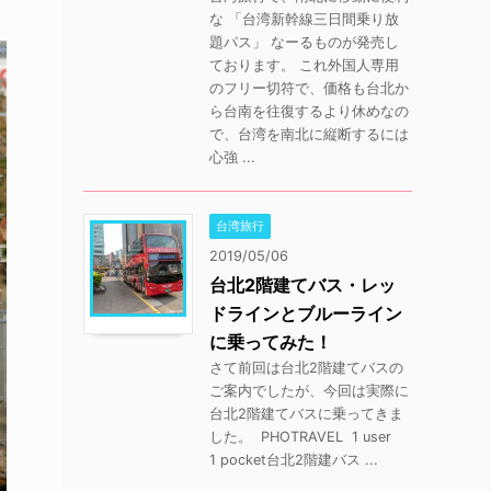
な 「台湾新幹線三日間乗り放
題パス」 なーるものが発売し
ております。 これ外国人専用
のフリー切符で、価格も台北か
ら台南を往復するより休めなの
で、台湾を南北に縦断するには
心強 ...
台湾旅行
2019/05/06
台北2階建てバス・レッ
ドラインとブルーライン
に乗ってみた！
さて前回は台北2階建てバスの
ご案内でしたが、今回は実際に
台北2階建てバスに乗ってきま
した。 PHOTRAVEL 1 user
1 pocket台北2階建バス ...