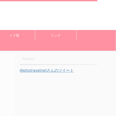
トク旅
リンク
Twitter
@photravelnetさんのツイート