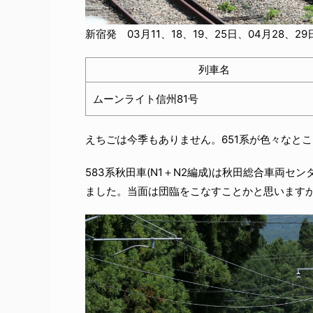
新宿発 03月11、18、19、25日、04月28、2
列車名
ムーンライト信州81号
えちごは今季もありません。651系が色々なと
583系秋田車(N1＋N2編成)は秋田総合車両セ
ました。当面は団臨をこなすことかと思います