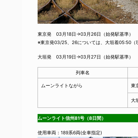
東京発 03月18日→03月26日（始発駅基準）
※東京発03/25、26については、大垣着05:50（現
大垣発 03月19日→03月27日（始発駅基準）
列車名
ムーンライトながら
東京
大垣
ムーンライト信州81号（8日間）
使用車両：189系6両(全車指定)