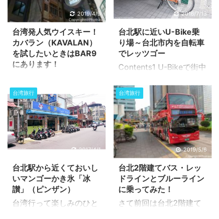
2019/4/9
2016/7/13
台湾発人気ウイスキー！
台北駅に近いU-Bike乗
カバラン（KAVALAN）
り場～台北市内を自転車
を試したいときはBAR9
でレッツゴー
にあります！
Contents1 U-Bikeで街中
台湾発の有名なウイスキ
を走る1.1 台北駅近くの
ーカバラン
U-Bikeステーションへの
台湾旅行
台湾旅行
（KAVALA）。国際的な
道順1.2 サイクリングコ
賞を数々取得しているの
ース U-Bikeで街中を走
で、ここ最近では日本で
る 台北を回るにはタクシ
も聞かれるようになった
ーやMRTでも便利です
ウイスキーの銘柄です。
が、それほど急がなかっ
2017/4/1
2019/5/6
台湾に旅行しに来て、グ
たりMRTでの地下移動の
台北駅から近くておいし
台北2階建てバス・レッ
ルメというのは楽しみの
手間を考えると、雨が降
いマンゴーかき氷「冰
ドラインとブルーライン
一つですが、この台湾産
っていない日は自転車で
讃」（ピンザン）
に乗ってみた！
のカバランを試してみた
の移動が便利です。とは
台湾行って楽しみのひと
さて前回は台北2階建て
いと思ったときにはどう
いえ、旅行先で自転車を
つと言えばグルメ。その
バスのご案内でしたが、
しましょ？ Contents1