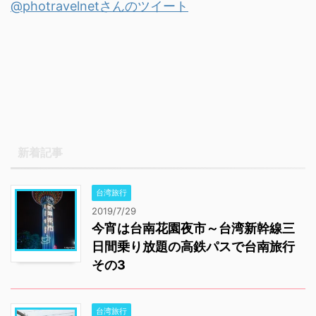
@photravelnetさんのツイート
華やかになったもので
MONSTERなどは、週末
す。日本の駅ナカ商法を
ともなれば ...
参考にしていると聞いた
ことありますけど。いつ
もなが列をなしている、
鉄おじさんの店を見なが
ら、駅の反対側へ出る。
ezstay taipei さて今回
ここまで来たのは、以前
新着記事
まで定宿だったezstayが
どうなったことやらと。
台湾旅行
前回泊まっ ...
2019/7/29
今宵は台南花園夜市～台湾新幹線三
日間乗り放題の高鉄パスで台南旅行
その3
台湾旅行