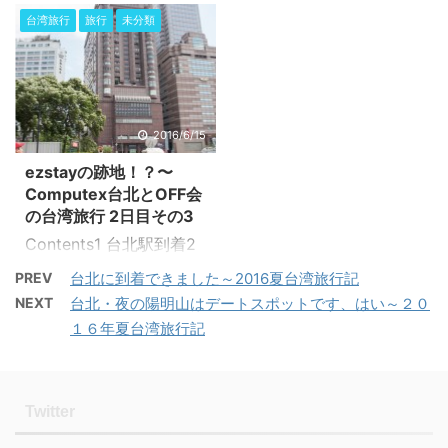
持っていけるはずはあり
なかで食べておきたいも
今回は実際に台北2階建
カバラン(KAVALAN)ウ
台湾旅行
旅行
未分類
ません。 今台北ではU-
のの代表といえばマンゴ
てバスに乗ってきまし
イスキーとは2 カバラン
Bikeというレンタル自転
ーかき氷！ 暑い中市内を
た。 PHOTRAVEL
（KAVALAN）試すなら
車があります。外国人旅
ウロウロ観光していた疲
1 user 1 pocket台北2階
BARNIN2.1 ちょっとお高
行者でも悠々カードと台
れた体に、冷たいかき氷
建バスでぼっち旅もリピ
いカバラン2.2 カバラン
湾のプリペイドSIMカー
が優しく癒してくれてま
ーターも台北再発見！
2016/6/15
とBAR９のタッグ2.3 カ
ドがあれば、無料でU-
す。 マンゴーがあなたを
https://photravel.net/?
バランビールとも言われ
Bike会員に加入で ...
ezstayの跡地！？〜
待っています。 マンゴー
p=5743台北の市内観光
る「BUKSKIN」あるよ3
Computex台北とOFF会
があなたを待っていま
では、ツアーだとあらか
BA ...
の台湾旅行 2日目その3
す。 冷たいマンゴーかき
じめ決められたルートの
Contents1 台北駅到着2
氷があなたを待っていま
市内観光がセットになっ
ezstay taipei3 行ってみ
す。 台北では有名どころ
ていて便利ですが、航空
PREV
台北に到着できました～2016夏台湾旅行記
たら驚きの展開 台北駅到
のマンゴーかき氷といえ
券を購入して個人で台湾
NEXT
台北・夜の陽明山はデートスポットです、はい～２０
着 台北駅でU-Bileを返却
ば、最近日本進出してき
来た時には、地下鉄やバ
１６年夏台湾旅行記
して、今いる位置から駅
てこちらも好評のICE
スあるいはタクシーを駆
の反対の方向を目指して
MONSTERやマンゴーチ
使して移動しなければな
進みます。 途中、駅を少
ャチャなどがあります。
くてちょっと面倒です。
しだけ散策してみます
Twitter
特に永康街のマンゴーか
特に ...
が、前に比べたらかなり
き氷屋とかICE