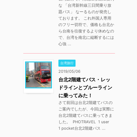
な 「台湾新幹線三日間乗り放
題パス」 なーるものが発売し
ております。 これ外国人専用
のフリー切符で、価格も台北か
ら台南を往復するより休めなの
で、台湾を南北に縦断するには
心強 ...
台湾旅行
2019/05/06
台北2階建てバス・レッ
ドラインとブルーライン
に乗ってみた！
さて前回は台北2階建てバスの
ご案内でしたが、今回は実際に
台北2階建てバスに乗ってきま
した。 PHOTRAVEL 1 user
1 pocket台北2階建バス ...