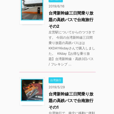
2019/6/16
台湾新幹線三日間乗り放
題の高鉄パスで台南旅行
その2
左営駅についてからのつづきで
す。 今回の台湾新幹線三日間
乗り放題の高鉄パスはは
KKDAYKkdayさんで購入しまし
た。 KKday【お得な乗り放
題】台湾新幹線・高鉄3日パス
/ フレキシブ ...
台湾旅行
2019/5/29
台湾新幹線三日間乗り放
題の高鉄パスで台南旅行
その1
台湾旅行で、南北に移動に便利