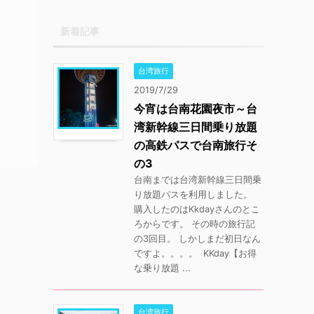
新着記事
台湾旅行
2019/7/29
今宵は台南花園夜市～台
湾新幹線三日間乗り放題
の高鉄パスで台南旅行そ
の3
台南までは台湾新幹線三日間乗
り放題パスを利用しました。
購入したのはKkdayさんのとこ
ろからです。 その時の旅行記
の3回目。 しかしまだ初日なん
ですよ。。。。 KKday【お得
な乗り放題 ...
台湾旅行