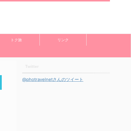
トク旅
リンク
Twitter
@photravelnetさんのツイート