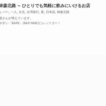
n 台北 林森北路 ～ ひとりでも気軽に飲みにいけるお店
e
,
バー
,
一人
,
台北
,
台湾旅行
,
夜
,
日本語
,
林森北路
み屋さんが増えています。
い「BAR9」(BAR NINE)にレッツゴー！