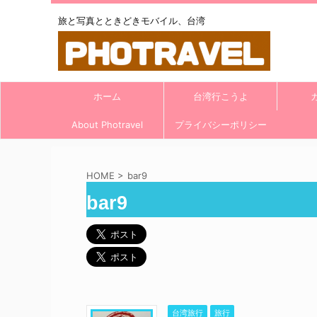
旅と写真とときどきモバイル、台湾
ホーム
台湾行こうよ
About Photravel
プライバシーポリシー
HOME
>
bar9
bar9
台湾旅行
旅行