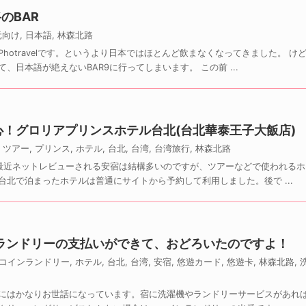
のBAR
元向け
,
日本語
,
林森北路
hotravelです。というより日本ではほとんど飲まなくなってきました。 け
日本語が絶えないBAR9に行ってしまいます。 この前 ...
！グロリアプリンスホテル台北(台北華泰王子大飯店)
,
ツアー
,
プリンス
,
ホテル
,
台北
,
台湾
,
台湾旅行
,
林森北路
最近ネットレビューされる安宿は結構多いのですが、ツアーなどで使われるホ
北で泊まったホテルは普通にサイトから予約して利用しました。後で ...
ンランドリーの支払いができて、おどろいたのですよ！
コインランドリー
,
ホテル
,
台北
,
台湾
,
安宿
,
悠遊カード
,
悠遊卡
,
林森北路
,
にはかなりお世話になっています。宿に洗濯機やランドリーサービスがあれ