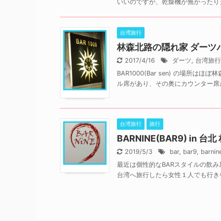
いいのですが、乾燥機が無かったりク
台湾旅行
林森北路の隠れ家 ダーツバー
2017/4/16
ダーツ
,
台湾旅行
BAR1000(Bar sen) の
ル席があり、その奥にカウンター席が
台湾旅行
旅行
BARNINE(BAR9) i
2019/5/3
bar
,
bar9
,
barnin
最近は個性的なBARスタイルの飲
台湾へ旅行したら女性１人でも行きやす