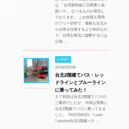
な 「台湾新幹線三日間乗り放
題パス」 なーるものが発売し
ております。 これ外国人専用
のフリー切符で、価格も台北か
ら台南を往復するより休めなの
で、台湾を南北に縦断するには
心強 ...
台湾旅行
2019/05/06
台北2階建てバス・レッ
ドラインとブルーライン
に乗ってみた！
さて前回は台北2階建てバスの
ご案内でしたが、今回は実際に
台北2階建てバスに乗ってきま
した。 PHOTRAVEL 1 user
1 pocket台北2階建バス ...