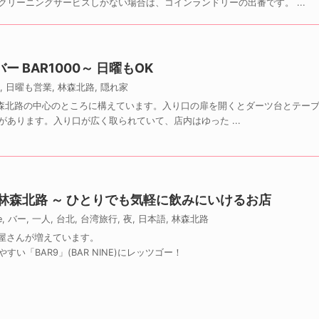
リーニングサービスしかない場合は、コインランドリーの出番です。 ...
 BAR1000～ 日曜もOK
,
日曜も営業
,
林森北路
,
隠れ家
場所はほぼ林森北路の中心のところに構えています。入り口の扉を開くとダーツ台とテー
あります。入り口が広く取られていて、店内はゆった ...
n 台北 林森北路 ～ ひとりでも気軽に飲みにいけるお店
e
,
バー
,
一人
,
台北
,
台湾旅行
,
夜
,
日本語
,
林森北路
み屋さんが増えています。
い「BAR9」(BAR NINE)にレッツゴー！