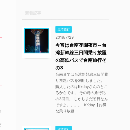
新着記事
ど
台湾旅行
2019/7/29
今宵は台南花園夜市～台
湾新幹線三日間乗り放題
の高鉄パスで台南旅行そ
の3
台南までは台湾新幹線三日間乗
り放題パスを利用しました。
購入したのはKkdayさんのとこ
ろからです。 その時の旅行記
の3回目。 しかしまだ初日なん
ですよ。。。。 KKday【お得
な乗り放題 ...
洗
ば
台湾旅行