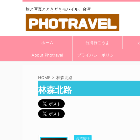
旅と写真とときどきモバイル、台湾
ホーム
台湾行こうよ
About Photravel
プライバシーポリシー
HOME
>
林森北路
林森北路
台湾旅行