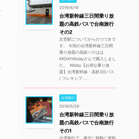
2019/6/16
台湾新幹線三日間乗り放
題の高鉄パスで台南旅行
その2
左営駅についてからのつづきで
す。 今回の台湾新幹線三日間
ブ
乗り放題の高鉄パスはは
KKDAYKkdayさんで購入しまし
た。 KKday【お得な乗り放
題】台湾新幹線・高鉄3日パス
/ フレキシブ ...
台湾旅行
2019/5/29
台湾新幹線三日間乗り放
題の高鉄パスで台南旅行
その1
台湾旅行で、南北に移動に便利