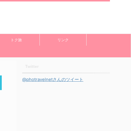
トク旅
リンク
Twitter
@photravelnetさんのツイート