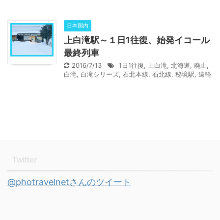
日本国内
上白滝駅～１日1往復、始発イコール
最終列車
2016/7/13
1日1往復
,
上白滝
,
北海道
,
廃止
,
白滝
,
白滝シリーズ
,
石北本線
,
石北線
,
秘境駅
,
遠軽
Twitter
@photravelnetさんのツイート