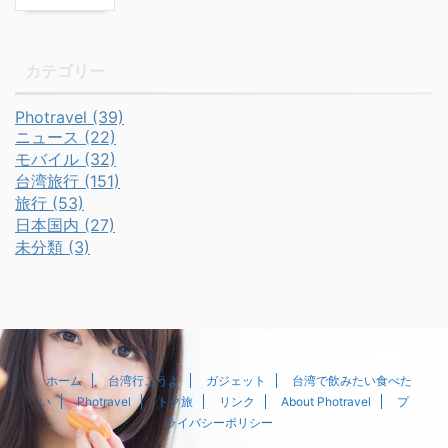
カテゴリー
Photravel (39)
ニュース (22)
モバイル (32)
台湾旅行 (151)
旅行 (53)
日本国内 (27)
未分類 (3)
ホーム
台湾行こうよ
ガジェット
台湾で飲みたい食べた
い
Photravel
トク旅
リンク
About Photravel
プ
ライバシーポリシー