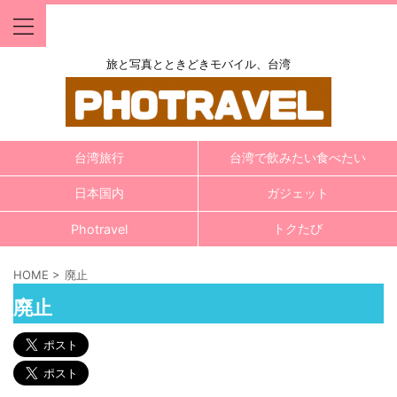
旅と写真とときどきモバイル、台湾
台湾旅行
台湾で飲みたい食べたい
日本国内
ガジェット
トクたび
Photravel
HOME
>
廃止
廃止